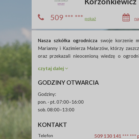
Korzonkiewicz
509 *** ***
pokaż
na
Nasza szkółka ogrodnicza
swoje korzenie m
Marianny i Kazimierza Malarzów, którzy zaszcze
oraz przekazali nieocenioną wiedzę o ogrodni
zyskaliśmy solidne fundamenty, które po
czytaj dalej
profesjonalizację działalności. Od samego po
produkcji roślin, które wyróżniają się wysoką ja
GODZINY OTWARCIA
Specjalizujemy się w różnorodnych formach sz
Godziny:
liściastych oraz iglastych, które od lat cieszą 
pon. - pt. 07:00–16:00
jak i za granicą.
sob. 08:00–13:00
niedz. Zamknięte
KONTAKT
Nasza oferta
obejmuje szeroki wachlarz roślin, 
gruncie, które cechują się wyjątkową trwałośc
Telefon
509 130 141 *** ***