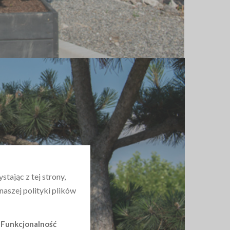
tając z tej strony,
aszej polityki plików
Funkcjonalność