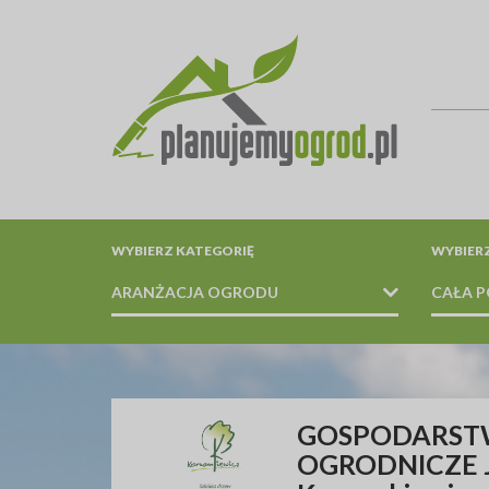
WYBIERZ KATEGORIĘ
WYBIER
ARANŻACJA OGRODU
CAŁA P
PROJEKTOWANIE / WYKONANIE / PIELĘGNACJA / U
GOSPODARS
OGRODNICZE 