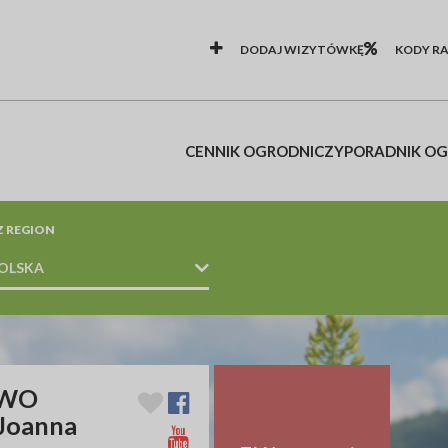
DODAJ WIZYTÓWKĘ
KODY R
CENNIK OGRODNICZY
PORADNIK O
Z REGION
OLSKA
SŁUGI OGRODNICZE / WYCINKA
TWO
Joanna