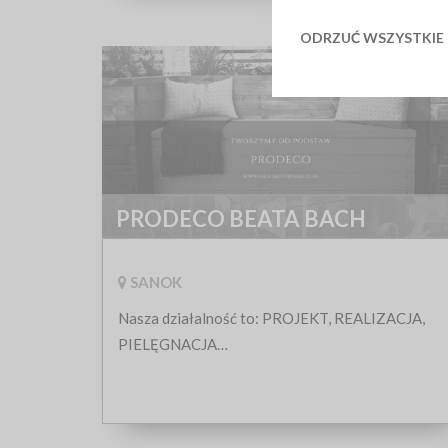
ODRZUĆ WSZYSTKIE
PRODECO BEATA BACH
SANOK
Nasza działalność to: PROJEKT, REALIZACJA,
PIELĘGNACJA
Tworzymy projekty zgodne ze sztuką ogrodniczą,
łącząc oczekiwania klienta, swoją pasję i
wieloletnie doświadczenie.