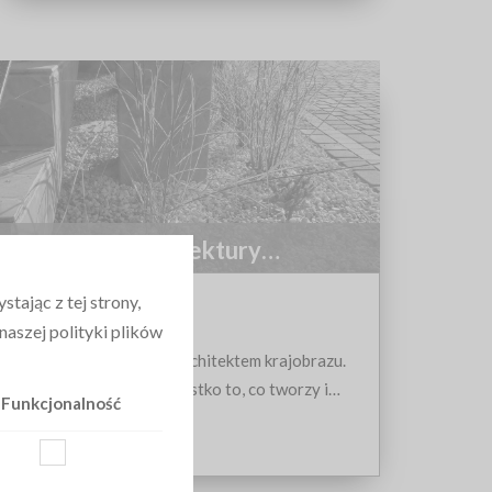
Pracownia Architektury
Krajobrazu OMORIKA
tając z tej strony,
NOWA WIEŚ
aszej polityki plików
Z wykształcenia jestem architektem krajobrazu.
Kocham rośliny oraz wszystko to, co tworzy i
Funkcjonalność
kształtuje krajobraz. Lubię wyzwania i nie boję się
nowych zadań. Zajmuję się profesjonalnym
projektowaniem i realizacją terenów zieleni.