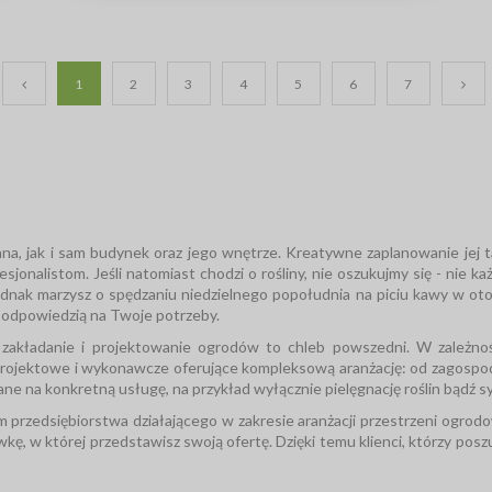
zadania realizujemy sami.
1
2
3
4
5
6
7
, jak i sam budynek oraz jego wnętrze. Kreatywne zaplanowanie jej ta
jonalistom. Jeśli natomiast chodzi o rośliny, nie oszukujmy się - nie ka
jednak marzysz o spędzaniu niedzielnego popołudnia na piciu kawy w ot
t odpowiedzią na Twoje potrzeby.
a, zakładanie i projektowanie ogrodów to chleb powszedni. W zależnoś
 projektowe i wykonawcze oferujące kompleksową aranżację: od zagospod
wane na konkretną usługę, na przykład wyłącznie pielęgnację roślin bądź 
em przedsiębiorstwa działającego w zakresie aranżacji przestrzeni ogr
ówkę, w której przedstawisz swoją ofertę. Dzięki temu klienci, którzy po