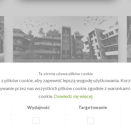
PERFORMA Patryk Gniedziejko
Ta strona używa plików cookie
 z plików cookie, aby zapewnić lepszą wygodę użytkowania. Korzys
WARSZAWA
ywanie przez nas wszystkich plików cookie zgodnie z warunkami n
Patryk Gniedziejko - architekt krajobrazu,
cookie.
Dowiedz się więcej
pracowania PERFORMA. Zajmujemy się
Wydajność
Targetowanie
projektowaniem ogrodów, skupiając się na
konfrontacji możliwości i potrzeb w zestawieniu z
bieżącymi trendami i okolicznościami.