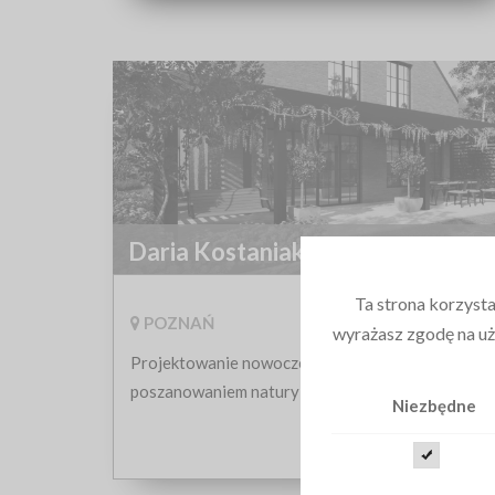
Daria Kostaniak Architekt
Krajobrazu
Ta strona korzysta
POZNAŃ
wyrażasz zgodę na uż
Projektowanie nowoczesnych ogrodów, z
poszanowaniem natury i świadomością
Niezbędne
ekologiczną.