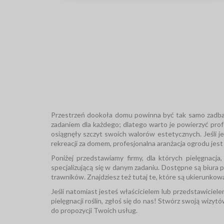
PRODECO - Mamy rękę do ogrodu.
Przestrzeń dookoła domu powinna być tak samo zadbana
zadaniem dla każdego; dlatego warto je powierzyć profes
osiągnęły szczyt swoich walorów estetycznych. Jeśli 
rekreacji za domem, profesjonalna aranżacja ogrodu jes
Poniżej przedstawiamy firmy, dla których pielęgnacj
specjalizującą się w danym zadaniu. Dostępne są biura
trawników. Znajdziesz też tutaj te, które są ukierunko
Jeśli natomiast jesteś właścicielem lub przedstawiciel
pielęgnacji roślin, zgłoś się do nas! Stwórz swoją wizyt
do propozycji Twoich usług.