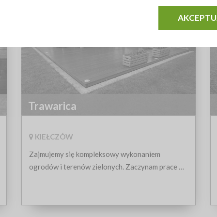
www.patrykgniedziejko.pl
AKCEPTU
Trawarica
KIEŁCZÓW
Zajmujemy się kompleksowy wykonaniem
ogrodów i terenów zielonych. Zaczynam prace od
projektu ogrodu, na etapie koncepcji podajemy
wstępny kosztorys. Dzięki doświadczonym
pracownikom i bogatemu parkowi maszyn całe