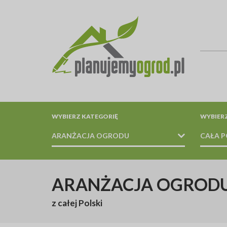
WYBIERZ KATEGORIĘ
WYBIER
ARANŻACJA OGRODU
CAŁA P
PROJEKTOWANIE / WYKONANIE / PIELĘGNACJA / U
ARANŻACJA OGROD
z całej Polski