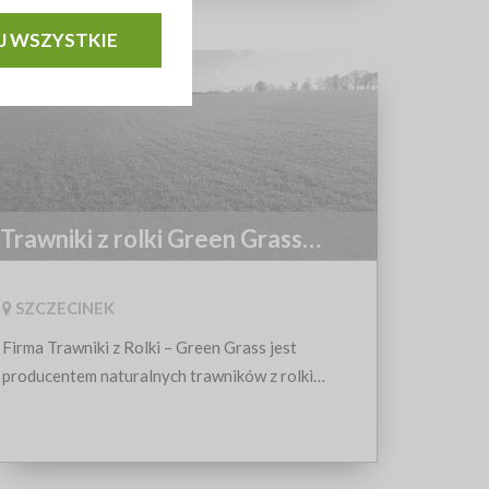
J WSZYSTKIE
Trawniki z rolki Green Grass
Omulna
SZCZECINEK
Firma Trawniki z Rolki – Green Grass jest
producentem naturalnych trawników z rolki
wycinanych z gruntu odpornych na
wydeptywanie, gęstych, dywanowych. Trawniki z
Rolki Green Grass gotowe w jeden dzień!