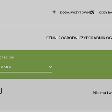
DODAJ WIZYTÓWKĘ
KODY R
CENNIK OGRODNICZY
PORADNIK O
Z REGION
OLSKA
SŁUGI OGRODNICZE / WYCINKA
U
Nie ma tw