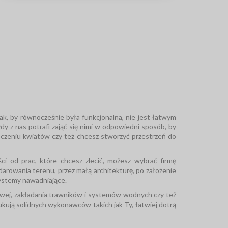
k, by równocześnie była funkcjonalna, nie jest łatwym
żdy z nas potrafi zająć się nimi w odpowiedni sposób, by
oczeniu kwiatów czy też chcesz stworzyć przestrzeń do
ci od prac, które chcesz zlecić, możesz wybrać firmę
arowania terenu, przez małą architekturę, po założenie
systemy nawadniające.
odowej, zakładania trawników i systemów wodnych czy też
szukują solidnych wykonawców takich jak Ty, łatwiej dotrą