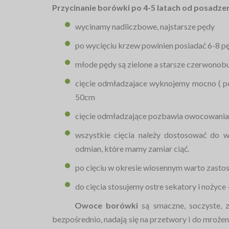
Przycinanie borówki po 4-5 latach od posadzen
wycinamy nadliczbowe, najstarsze pędy
po wycięciu krzew powinien posiadać 6-8 
młode pędy są zielone a starsze czerwonob
cięcie odmładzajace wyknojemy mocno ( po
50cm
cięcie odmładzające pozbawia owocowania 
wszystkie cięcia należy dostosować do 
odmian, które mamy zamiar ciąć.
po cięciu w okresie wiosennym warto zast
do cięcia stosujemy ostre sekatory i nożyce
Owoce borówki
są smaczne, soczyste, z
bezpośrednio, nadają się na przetwory i do mrożen