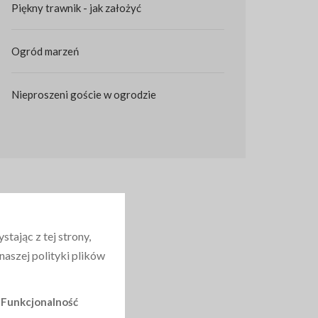
Piękny trawnik - jak założyć
Ogród marzeń
Nieproszeni goście w ogrodzie
tając z tej strony,
aszej polityki plików
Funkcjonalność