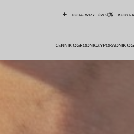
DODAJ WIZYTÓWKĘ
KODY R
CENNIK OGRODNICZY
PORADNIK O