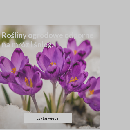
Rośliny ogrodowe odporne
na mróz i śnieg.
czytaj więcej