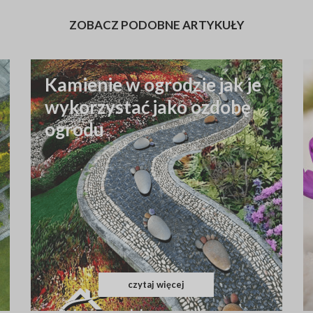
ZOBACZ PODOBNE ARTYKUŁY
Kamienie w ogrodzie jak je
wykorzystać jako ozdobę
ogrodu
czytaj więcej