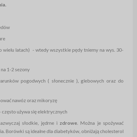
ia.
pędów
ure
 wielu latach) - wtedy wszystkie pędy tniemy na wys. 30-
na 1-2 sezony
warunków pogodwych ( słonecznie ), glebowych oraz do
osować nawóz oraz mikoryzę
 - często używa się elektrycznych
azwyczaj słodkie, jędrne i
zdrowe
. Można je spożywać
ia. Borówki są idealne dla diabetyków, obniżają cholesterol