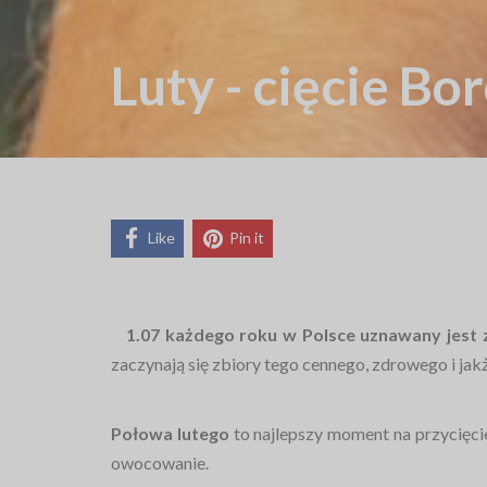
Luty - cięcie Bo
Like
Pin it
1.07 każdego roku w Polsce uznawany jest
zaczynają się zbiory tego cennego, zdrowego i ja
Połowa lutego
to najlepszy moment na przycięc
owocowanie.