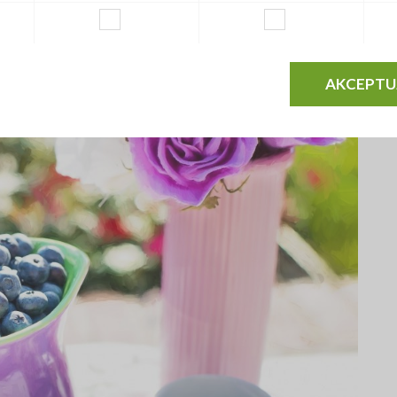
cje, które są liderami i posiadają uprawy rzędu kilkuset
ów, którzy wykorzystali walory przyrody tworząc małe
AKCEPTU
, deserów, lodów i owocowych koktajli.