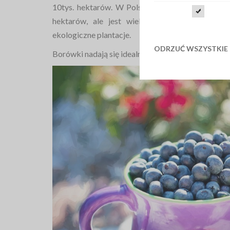
10tys. hektarów. W Polsce można wyróżnić planta
hektarów, ale jest wielu drobnych plantator
ekologiczne plantacje.
ODRZUĆ WSZYSTKIE
Borówki nadają się idealnie jako dodatek do ciast