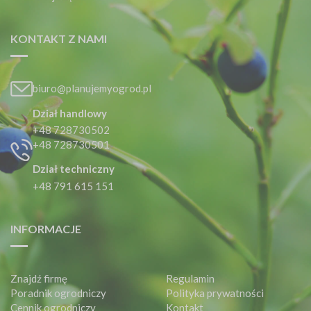
KONTAKT Z NAMI
biuro@planujemyogrod.pl
Dział handlowy
+48 728730502
+48 728730501
Dział techniczny
+48 791 615 151
INFORMACJE
Znajdź firmę
Regulamin
Poradnik ogrodniczy
Polityka prywatności
Cennik ogrodniczy
Kontakt