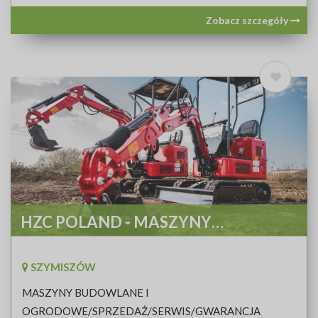
Zobacz szczegóły
HZC POLAND - MASZYNY
BUDOWLANE I OGRODNICZE
SZYMISZÓW
MASZYNY BUDOWLANE I
OGRODOWE/SPRZEDAŻ/SERWIS/GWARANCJA