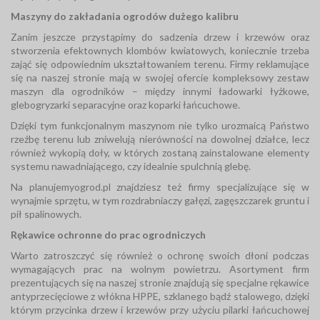
Maszyny do zakładania ogrodów dużego kalibru
Zanim jeszcze przystąpimy do sadzenia drzew i krzewów oraz
stworzenia efektownych klombów kwiatowych, koniecznie trzeba
zająć się odpowiednim ukształtowaniem terenu. Firmy reklamujące
się na naszej stronie mają w swojej ofercie kompleksowy zestaw
maszyn dla ogrodników – między innymi ładowarki łyżkowe,
glebogryzarki separacyjne oraz koparki łańcuchowe.
Dzięki tym funkcjonalnym maszynom nie tylko urozmaicą Państwo
rzeźbę terenu lub zniwelują nierówności na dowolnej działce, lecz
również wykopią doły, w których zostaną zainstalowane elementy
systemu nawadniającego, czy idealnie spulchnią glebę.
Na planujemyogrod.pl znajdziesz też firmy specjalizujące się w
wynajmie sprzętu, w tym rozdrabniaczy gałęzi, zagęszczarek gruntu i
pił spalinowych.
Rękawice ochronne do prac ogrodniczych
Warto zatroszczyć się również o ochronę swoich dłoni podczas
wymagających prac na wolnym powietrzu. Asortyment firm
prezentujących się na naszej stronie znajdują się specjalne rękawice
antyprzecięciowe z włókna HPPE, szklanego bądź stalowego, dzięki
którym przycinka drzew i krzewów przy użyciu pilarki łańcuchowej