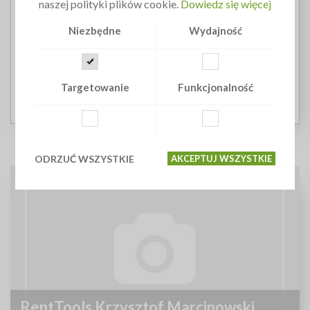
naszej polityki plików cookie.
Dowiedz się więcej
CHEŁM
Niezbędne
Wydajność
Chronimy dłonie już od ponad 25 lat. Wspieramy
pracowników w wielu branżach. Staramy się być wszędzie
tam, gdzie ochrona dłoni jest kluczowa.
Targetowanie
Funkcjonalność
ODRZUĆ WSZYSTKIE
AKCEPTUJ WSZYSTKIE
RentTools Krzysztof Marcinowski