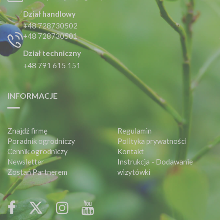
Dział handlowy
+48 728730502
+48 728730501
Dział techniczny
+48 791 615 151
INFORMACJE
Znajdź firmę
Regulamin
Poradnik ogrodniczy
Polityka prywatności
Cennik ogrodniczy
Kontakt
Newsletter
Instrukcja - Dodawanie
Zostań Partnerem
wizytówki