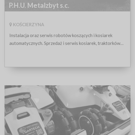
P.H.U. Metalzbyt s.c.
KOŚCIERZYNA
Instalacja oraz serwis robotów koszących i kosiarek
automatycznych. Sprzedaż i serwis kosiarek, traktorków
ogrodowych i riderów. Husqvarna, Cub Cadet, Cedrus,
Simplicity, Ferris, Jhon deer, Kubota, Weibang, Mcculluch ,
Partner.