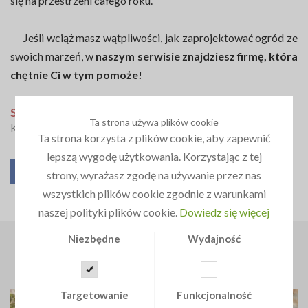
się na przestrzeni całego roku.
Jeśli wciąż masz wątpliwości, jak zaprojektować ogród ze
swoich marzeń, w
naszym serwisie znajdziesz firmę, która
chętnie Ci w tym pomoże!
Spodobał Ci się ten artykuł?
Ta strona używa plików cookie
Kliknij w jeden z przycisków
Ta strona korzysta z plików cookie, aby zapewnić
lepszą wygodę użytkowania. Korzystając z tej
strony, wyrażasz zgodę na używanie przez nas
wszystkich plików cookie zgodnie z warunkami
naszej polityki plików cookie.
Dowiedz się więcej
Niezbędne
Wydajność
ZOBACZ PODOBNE ARTYKUŁY
Targetowanie
Funkcjonalność
Ogród przed Zimą