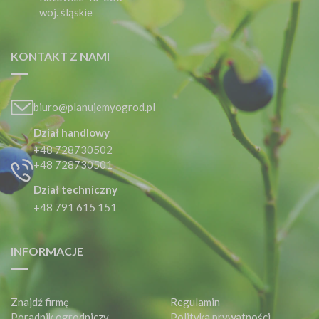
woj. śląskie
KONTAKT Z NAMI
biuro@planujemyogrod.pl
Dział handlowy
+48 728730502
+48 728730501
Dział techniczny
+48 791 615 151
INFORMACJE
Znajdź firmę
Regulamin
Poradnik ogrodniczy
Polityka prywatności