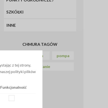
SZKÓŁKI
INNE
CHMURA TAGÓW
kamień
kora
pompa
tając z tej strony,
nawadnianie
aszej polityki plików
Funkcjonalność
CZYTAJ TEŻ