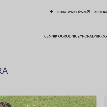
DODAJ WIZYTÓWKĘ
KODY R
CENNIK OGRODNICZY
PORADNIK O
RA