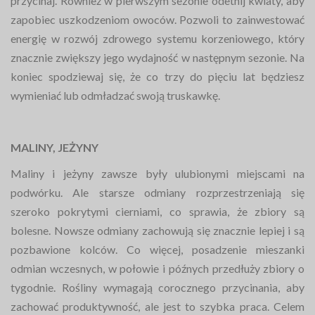
przycinaj. Również w pierwszym sezonie odetnij kwiaty, aby
zapobiec uszkodzeniom owoców. Pozwoli to zainwestować
energię w rozwój zdrowego systemu korzeniowego, który
znacznie zwiększy jego wydajność w następnym sezonie. Na
koniec spodziewaj się, że co trzy do pięciu lat będziesz
wymieniać lub odmładzać swoją truskawkę.
MALINY, JEŻYNY
Maliny i jeżyny zawsze były ulubionymi miejscami na
podwórku. Ale starsze odmiany rozprzestrzeniają się
szeroko pokrytymi cierniami, co sprawia, że zbiory są
bolesne. Nowsze odmiany zachowują się znacznie lepiej i są
pozbawione kolców. Co więcej, posadzenie mieszanki
odmian wczesnych, w połowie i późnych przedłuży zbiory o
tygodnie. Rośliny wymagają corocznego przycinania, aby
zachować produktywność, ale jest to szybka praca. Celem