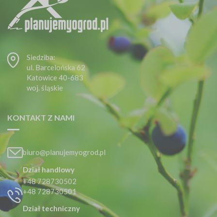
Siedziba:
ul. Barcelońska 62
Katowice 40-683
woj. śląskie
KONTAKT Z NAMI
biuro@planujemyogrod.pl
Dział handlowy
+48 728730502
+48 728730501
Dział techniczny