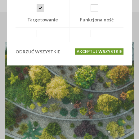
Targetowanie
Funkcjonalność
ZOBACZ PODOBNE ARTYKUŁY
Jak zaprojektować piękny ogród?
ODRZUĆ WSZYSTKIE
AKCEPTUJ WSZYSTKIE