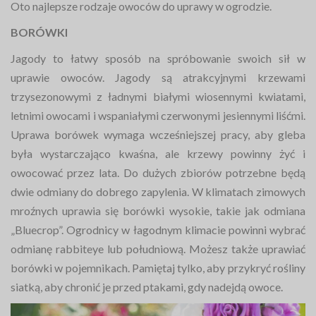
Oto najlepsze rodzaje owoców do uprawy w ogrodzie.
BORÓWKI
Jagody to łatwy sposób na spróbowanie swoich sił w
uprawie owoców. Jagody są atrakcyjnymi krzewami
trzysezonowymi z ładnymi białymi wiosennymi kwiatami,
letnimi owocami i wspaniałymi czerwonymi jesiennymi liśćmi.
Uprawa borówek wymaga wcześniejszej pracy, aby gleba
była wystarczająco kwaśna, ale krzewy powinny żyć i
owocować przez lata. Do dużych zbiorów potrzebne będą
dwie odmiany do dobrego zapylenia. W klimatach zimowych
mroźnych uprawia się borówki wysokie, takie jak odmiana
„Bluecrop”. Ogrodnicy w łagodnym klimacie powinni wybrać
odmianę rabbiteye lub południową. Możesz także uprawiać
borówki w pojemnikach. Pamiętaj tylko, aby przykryć rośliny
siatką, aby chronić je przed ptakami, gdy nadejdą owoce.