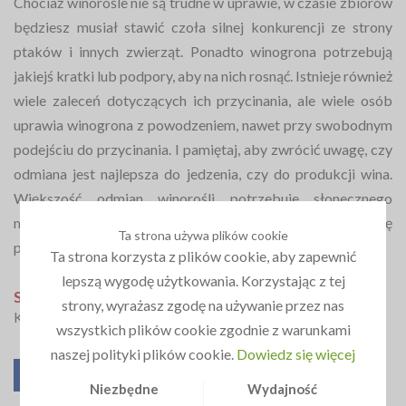
Chociaż winorośle nie są trudne w uprawie, w czasie zbiorów
będziesz musiał stawić czoła silnej konkurencji ze strony
ptaków i innych zwierząt. Ponadto winogrona potrzebują
jakiejś kratki lub podpory, aby na nich rosnąć. Istnieje również
wiele zaleceń dotyczących ich przycinania, ale wiele osób
uprawia winogrona z powodzeniem, nawet przy swobodnym
podejściu do przycinania. I pamiętaj, aby zwrócić uwagę, czy
odmiana jest najlepsza do jedzenia, czy do produkcji wina.
Większość odmian winorośli potrzebuje słonecznego
miejsca z żyzną glebą, która ma dobry drenaż i cyrkulację
Ta strona używa plików cookie
powietrza, aby zapobiec chorobom.
Ta strona korzysta z plików cookie, aby zapewnić
lepszą wygodę użytkowania. Korzystając z tej
Spodobał Ci się ten artykuł?
strony, wyrażasz zgodę na używanie przez nas
Kliknij w jeden z przycisków
wszystkich plików cookie zgodnie z warunkami
naszej polityki plików cookie.
Dowiedz się więcej
Niezbędne
Wydajność